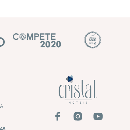
HA
45