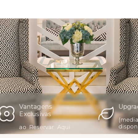
Vantagens
Upgra
Exclusivas
(medi
dispon
ao Reservar Aqui