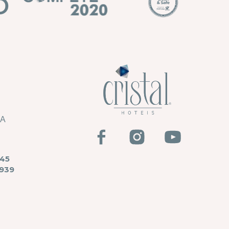
HA
45
939