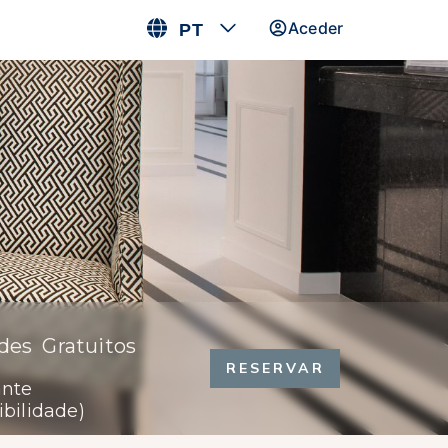
Aceder
PT
des Gratuitos
Free WiFi
RESERVAR
ante
ibilidade)