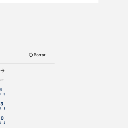
Borrar
om
6
2 $
13
2 $
20
2 $