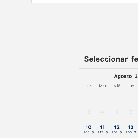
Seleccionar f
Agosto 
Lun
Mar
Mié
Jue
3
4
5
6
-
-
-
-
10
11
12
13
203 $
217 $
207 $
203 $