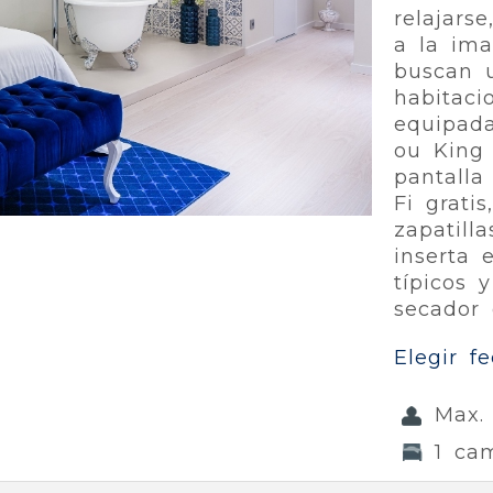
relajars
a la ima
buscan u
habitaci
equipad
ou King 
pantalla
Fi gratis
zapatill
inserta 
típicos 
secador 
Elegir f
Max.
1 ca