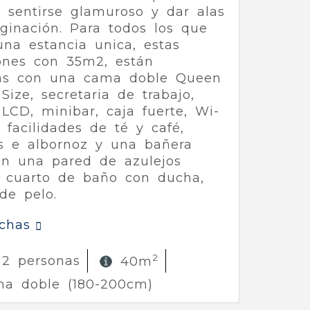
e, sentirse glamuroso y dar alas
ginación. Para todos los que
na estancia unica, estas
ones con 35m2, están
as con una cama doble Queen
Size, secretaria de trabajo,
 LCD, minibar, caja fuerte, Wi-
, facilidades de té y café,
as e albornoz y una bañera
en una pared de azulejos
y cuarto de baño con ducha,
de pelo.
echas
2
 2 personas
40m
ma doble (180-200cm)