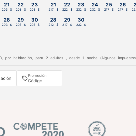
21
22
23
21
22
23
24
25
26
203 $
203 $
203 $
217 $
222 $
232 $
232 $
217 $
217 $
22
28
29
30
28
29
30
203 $
203 $
203 $
212 $
217 $
232 $
, por habitación, para 2 adultos , desde 1 noche (Algunos impuestos 
Promoción
tación