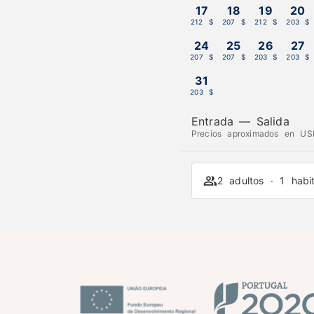
17
18
19
20
212 $
207 $
212 $
203 $
24
25
26
27
207 $
207 $
203 $
203 $
31
203 $
Entrada
—
Salida
Precios aproximados en USD
2 adultos · 1 habi