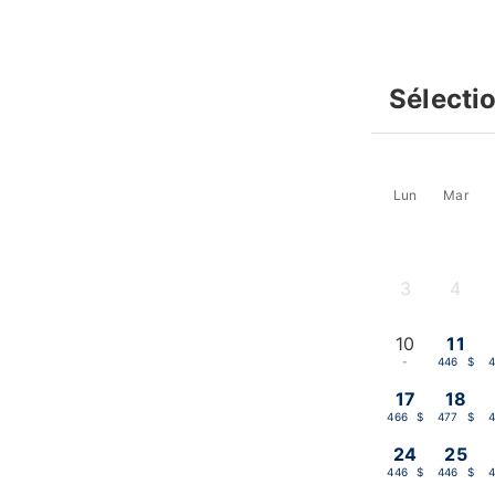
Sélecti
Lun
Mar
3
4
-
-
10
11
-
446 $
17
18
466 $
477 $
24
25
446 $
446 $