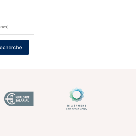
uses)
echerche