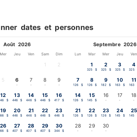
onner dates et personnes
Août 2026
Septembre 2026
Mer
Jeu
Ven
Sam
Dim
Lun
Mar
Mer
Jeu
Ve
1
2
1
2
3
4
-
-
325 $
325 $
325 $
325 
5
6
7
8
9
7
8
9
10
11
-
-
-
-
-
126 $
126 $
182 $
163 $
163 
12
13
14
15
16
14
15
16
17
18
446 $
446 $
446 $
446 $
417 $
126 $
145 $
-
-
-
19
20
21
22
23
21
22
23
24
25
466 $
446 $
446 $
446 $
446 $
126 $
126 $
126 $
145 $
145 
26
27
28
29
30
28
29
30
466 $
407 $
407 $
407 $
344 $
-
-
-