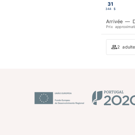
31
344 $
Arrivée
—
Prix approxima
2 adult