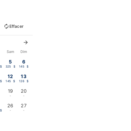
Effacer
n
Sam
Dim
5
6
$
325 $
145 $
12
13
$
145 $
126 $
19
20
-
-
26
27
$
-
-