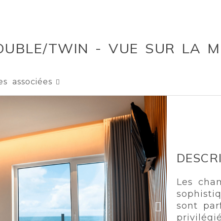
OUBLE/TWIN - VUE SUR LA M
es associées
DESCR
Les cham
sophisti
sont par
privilég