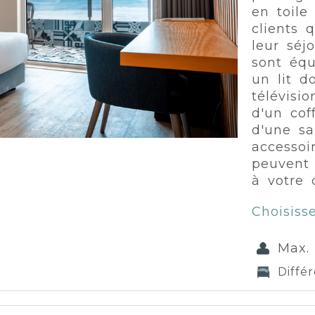
en toile
clients 
leur sé
sont équ
un lit d
télévisi
d'un cof
d'une sa
accessoi
peuvent
à votre 
Choisiss
Max.
Diffé