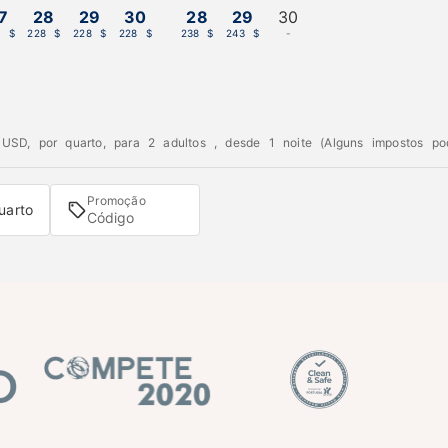
7
28
29
30
28
29
30
8 $
228 $
228 $
228 $
238 $
243 $
-
SD, por quarto, para 2 adultos , desde 1 noite (Alguns impostos po
Promoção
uarto