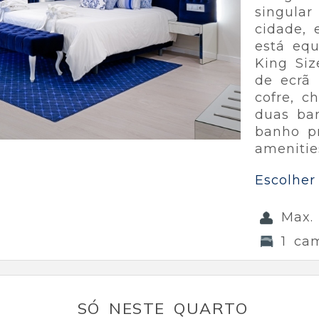
singular
cidade, 
está eq
King Siz
de ecrã 
cofre, ch
duas ba
banho pr
amenitie
Escolher
Max.
1 ca
SÓ NESTE QUARTO