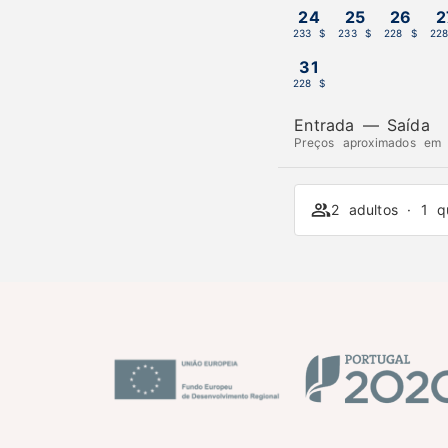
24
25
26
2
233 $
233 $
228 $
22
31
228 $
Entrada
—
Saída
Preços aproximados em U
2 adultos · 1 q