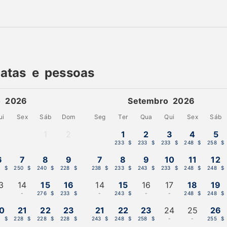
datas e pessoas
o 2026
Setembro 2026
ui
Sex
Sáb
Dom
Seg
Ter
Qua
Qui
Sex
Sáb
1
2
1
2
3
4
5
-
-
233 $
233 $
233 $
248 $
258 $
6
7
8
9
7
8
9
10
11
12
0 $
250 $
240 $
228 $
238 $
233 $
243 $
233 $
248 $
248 $
3
14
15
16
14
15
16
17
18
19
-
-
276 $
233 $
-
243 $
-
-
248 $
248 $
0
21
22
23
21
22
23
24
25
26
8 $
228 $
228 $
228 $
243 $
248 $
258 $
-
-
255 $