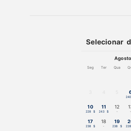
Selecionar 
Agost
Seg
Ter
Qua
Q
3
4
5
-
-
-
24
10
11
12
1
228 $
243 $
-
17
18
19
2
238 $
-
238 $
22