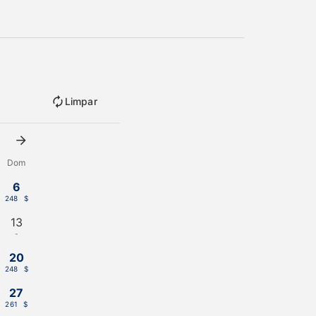
Limpar
Dom
6
248 $
13
-
20
248 $
27
261 $