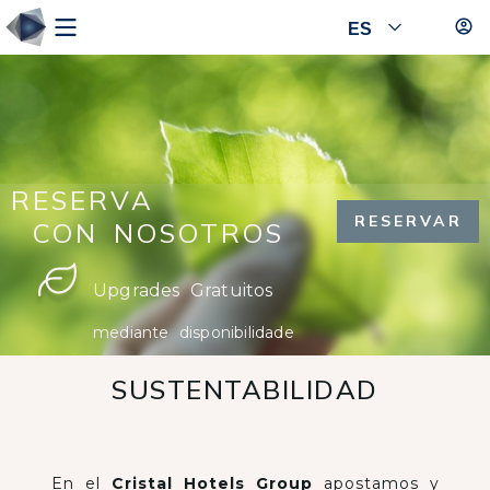
ES
RESERVA
RESERVAR
CON NOSOTROS
Upgrades Gratuitos
W
mediante disponibilidade
SUSTENTABILIDAD
En el
Cristal Hotels Group
apostamos y