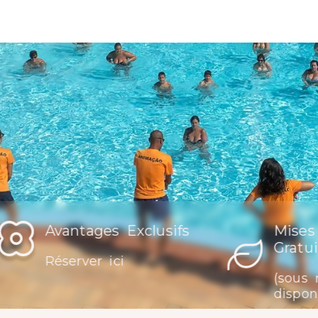
Avantages Exclusifs
Mises
Gratui
Réserver ici
(sous 
disponi