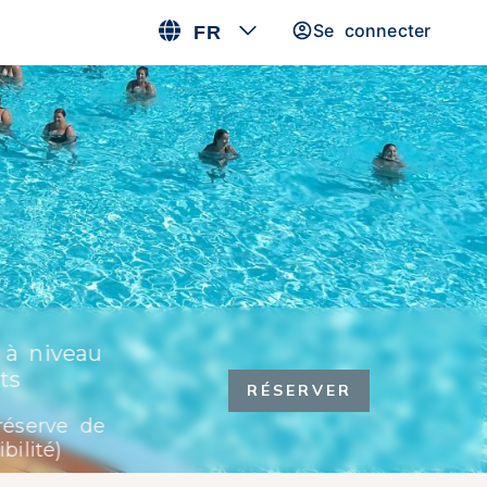
Se connecter
FR
 à niveau
WiFi gratuit
ts
RÉSERVER
réserve de
bilité)