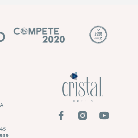
HA
45
939