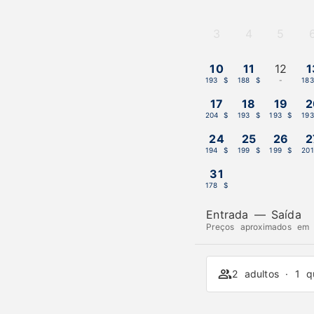
3
4
5
-
-
-
10
11
12
1
193 $
188 $
-
18
17
18
19
2
204 $
193 $
193 $
19
24
25
26
2
194 $
199 $
199 $
20
31
178 $
Entrada
—
Saída
Preços aproximados em U
2 adultos · 1 q