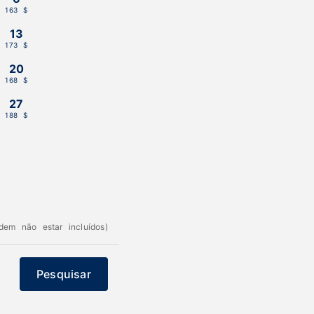
163 $
13
173 $
20
168 $
27
188 $
dem não estar incluídos)
Pesquisar