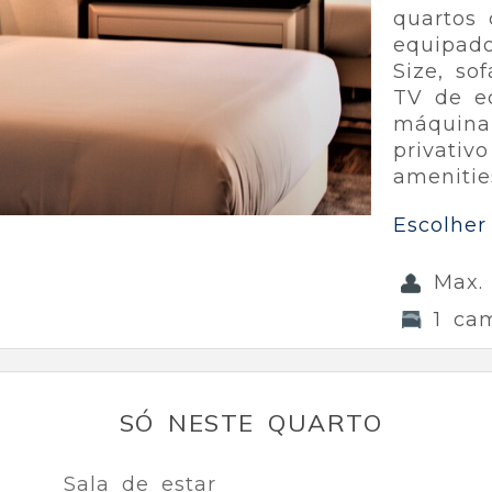
quartos
equipad
Size, so
TV de ec
máquina
privativ
amenitie
Escolher
Max.
1 ca
SÓ NESTE QUARTO
Sala de estar