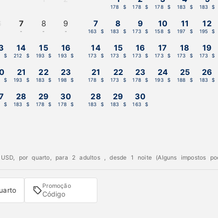
-
-
178 $
178 $
178 $
183 $
183 $
6
7
8
9
7
8
9
10
11
12
-
-
-
-
163 $
183 $
173 $
158 $
197 $
195 $
3
14
15
16
14
15
16
17
18
19
3 $
212 $
193 $
193 $
173 $
173 $
173 $
173 $
173 $
173 $
0
21
22
23
21
22
23
24
25
26
3 $
193 $
183 $
198 $
178 $
173 $
178 $
193 $
188 $
183 $
7
28
29
30
28
29
30
1 $
183 $
178 $
178 $
183 $
183 $
163 $
SD, por quarto, para 2 adultos , desde 1 noite (Alguns impostos po
Promoção
uarto