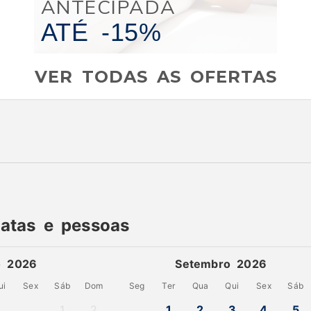
ANTECIPADA
ATÉ
-15%
VER TODAS AS OFERTAS
datas e pessoas
o 2026
Setembro 2026
ui
Sex
Sáb
Dom
Seg
Ter
Qua
Qui
Sex
Sáb
1
2
1
2
3
4
5