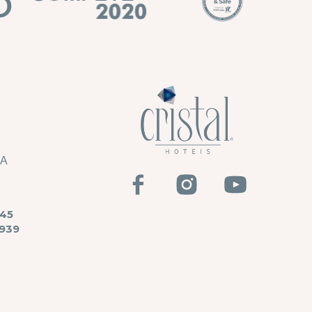
HA
45
939