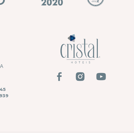
HA
45
939