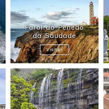
Farol do Penedo
da Saudade
Visitar