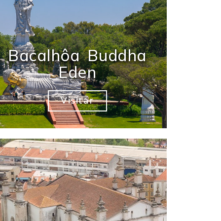
Bacalhôa Buddha
Eden
Visitar