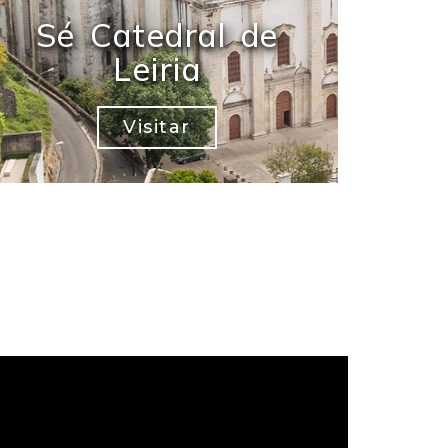
Sé Catedral de
Leiria
Visitar