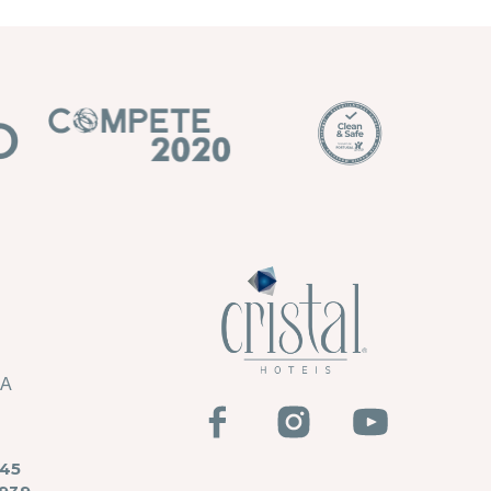
HA
45