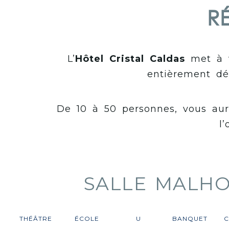
R
L’
Hôtel Cristal Caldas
met à vo
entièrement déd
De 10 à 50 personnes, vous aur
l
SALLE MALH
THÉÂTRE
ÉCOLE
U
BANQUET
C