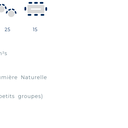
25
15
²s
umière Naturelle
petits groupes)